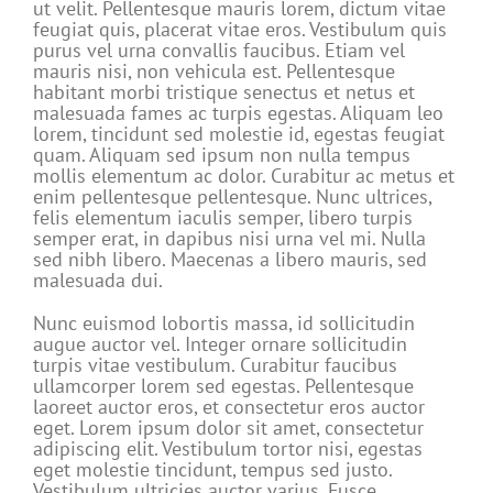
ut velit. Pellentesque mauris lorem, dictum vitae
feugiat quis, placerat vitae eros. Vestibulum quis
purus vel urna convallis faucibus. Etiam vel
mauris nisi, non vehicula est. Pellentesque
habitant morbi tristique senectus et netus et
malesuada fames ac turpis egestas. Aliquam leo
lorem, tincidunt sed molestie id, egestas feugiat
quam. Aliquam sed ipsum non nulla tempus
mollis elementum ac dolor. Curabitur ac metus et
enim pellentesque pellentesque. Nunc ultrices,
felis elementum iaculis semper, libero turpis
semper erat, in dapibus nisi urna vel mi. Nulla
sed nibh libero. Maecenas a libero mauris, sed
malesuada dui.
Nunc euismod lobortis massa, id sollicitudin
augue auctor vel. Integer ornare sollicitudin
turpis vitae vestibulum. Curabitur faucibus
ullamcorper lorem sed egestas. Pellentesque
laoreet auctor eros, et consectetur eros auctor
eget. Lorem ipsum dolor sit amet, consectetur
adipiscing elit. Vestibulum tortor nisi, egestas
eget molestie tincidunt, tempus sed justo.
Vestibulum ultricies auctor varius. Fusce