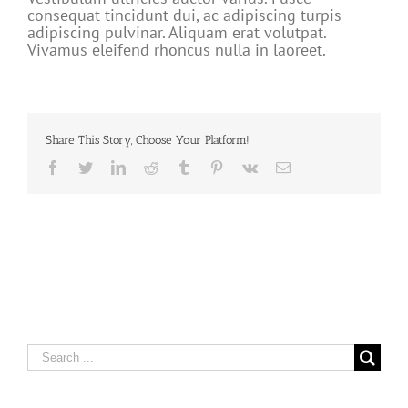
consequat tincidunt dui, ac adipiscing turpis
adipiscing pulvinar. Aliquam erat volutpat.
Vivamus eleifend rhoncus nulla in laoreet.
Share This Story, Choose Your Platform!
Facebook
Twitter
LinkedIn
Reddit
Tumblr
Pinterest
Vk
Email
Search
for: